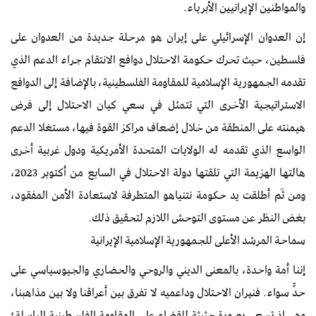
والمواطنين الإيرانيين الأبرياء.
إن العدوان الإسرائيلي على إيران هو مرحلة جديدة من العدوان على
فلسطين، حيث تحرك حكومة الاحتلال دوافع الانتقام جراء الدعم الذي
تقدمه الجمهورية الإسلامية للمقاومة الفلسطينية، بالإضافة إلى الدوافع
الاستراتيجية الأخرى التي تتمثل في سعي كيان الاحتلال إلى فرض
هيمنته على المنطقة من خلال إضعاف مراكز القوة فيها، مستغلا الدعم
الواسع الذي تقدمه له الولايات المتحدة الأمريكية ودول غربية أخرى
هالتها الهزيمة التي تلقتها دولة الاحتلال في السابع من أكتوبر 2023،
ومن ثَم أطلقت يد حكومة نتنياهو المتطرفة لاستعادة الأمن المفقود،
بغض النظر عن مستوى التوحش اللازم لتحقيق ذلك.
سماحة المرشد الأعلى للجمهورية الإسلامية الإيرانية
إننا أمة واحدة، بالمعنى الديني والروحي والحضاري والجيوسياسي على
حدٍّ سواء. فنيران الاحتلال وداعميه لا تفرق بين أعراقنا ولا بين مذاهبنا،
وهي إذ تسعى بصورة حثيثة للقضاء على المقاومة الفلسطينية الباسلة؛