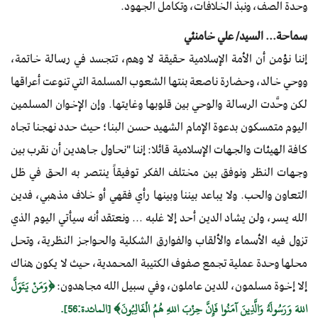
وحدة الصف، ونبذ الخلافات، وتكامل الجهود.
سماحة... السيد/ علي خامنئي
إننا نؤمن أن الأمة الإسلامية حقيقة لا وهم، تتجسد في رسالة خاتمة،
ووحي خالد، وحضارة ناصعة بنتها الشعوب المسلمة التي تنوعت أعراقها
لكن وحَّدت الرسالة والوحي بين قلوبها وغايتها. وإن الإخوان المسلمين
اليوم متمسكون بدعوة الإمام الشهيد حسن البنا؛ حيث حدد نهجنا تجاه
كافة الهيئات والجهات الإسلامية قائلا: إننا "نحاول جاهدين أن نقرب بين
وجهات النظر ونوفق بين مختلف الفكر توفيقاً ينتصر به الحق في ظل
التعاون والحب. ولا يباعد بيننا وبينها رأي فقهي أو خلاف مذهبي، فدين
الله يسر، ولن يشاد الدين أحد إلا غلبه ... ونعتقد أنه سيأتي اليوم الذي
تزول فيه الأسماء والألقاب والفوارق الشكلية والحواجز النظرية، وتحل
محلها وحدة عملية تجمع صفوف الكتيبة المحمدية، حيث لا يكون هناك
إلا إخوة مسلمون، للدين عاملون، وفي سبيل الله مجاهدون:
﴿وَمَنْ يَتَوَلَّ
اللهَ وَرَسُولَهُ وَالَّذِينَ آمَنُوا فَإِنَّ حِزْبَ اللهِ هُمُ الْغَالِبُونَ﴾ [المائدة:56].