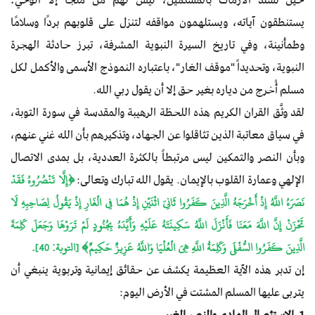
يستنطقون آياته، ويستلهمون مواقفه لتنزل على قلوبهم بردًا وسلامًا
وطمأنينة، وفي تاريخ السيرة النبوية المشرفة، تبرز حادثة الهجرة
النبوية، وتحديداً "موقف الغار"، باعتباره النموذج الأسمى والأكمل لكل
مسلم أُخرج من دياره بغير حق إلا أن يقول ربي الله.
لقد وثَّق القران الكريم هذه اللحظة الرهيبة والمقدسة في سورة التوبة،
في سياق معاتبة الذين تثاقلوا عن الجهاد، وتذكيرهم بأن الله غني عنهم،
وبأن النصر والتمكين ليس مرتبطاً بالكثرة العددية، بل بمدى الاتصال
الإلهي وعمارة القلوب بالإيمان. يقول الله تبارك وتعالى:
﴿إِلَّا تَنْصُرُوهُ فَقَدْ
نَصَرَهُ اللَّهُ إِذْ أَخْرَجَهُ الَّذِينَ كَفَرُوا ثَانِيَ اثْنَيْنِ إِذْ هُمَا فِي الْغَارِ إِذْ يَقُولُ لِصَاحِبِهِ لَا
تَحْزَنْ إِنَّ اللَّهَ مَعَنَا فَأَنْزَلَ اللَّهُ سَكِينَتَهُ عَلَيْهِ وَأَيَّدَهُ بِجُنُودٍ لَمْ تَرَوْهَا وَجَعَلَ كَلِمَةَ
الَّذِينَ كَفَرُوا السُّفْلَى وَكَلِمَةُ اللَّهِ هِيَ الْعُلْيَا وَاللَّهُ عَزِيزٌ حَكِيمٌ﴾ [التوبة: 40].
إن تدبر هذه الآية العظيمة يكشف عن حقائق إيمانية وتربوية ينبغي أن
يتربى عليها المسلم المشتت في الأرض اليوم:
1. الاستئصال المادي والنصر الغيبي