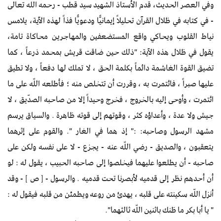
وفي العصر الحديث، قدم الأستاذ الشهيد سيد قطب - رحمه الله تعالى
- في كتابه في ظلال القرآن تحليلاً إيمانيًّا ودعويًّا فذاً لهذه الآية، يلامس
نياط القلوب ويحاكي واقع المستضعفين والمهاجرين محاكاة تامة،
يقول في ظلال هذه الآية: "ذلك حين ضاقت قريش بمحمد ذرعاً ، كما
تضيق القوة الغاشمة دائماً بكلمة الحق ، لا تملك لها دفعاً ، ولا تطيق
عليها صبراً ، فائتمرت به ، وقررت أن تتخلص منه ؛ فأطلعه اللّه على ما
ائتمرت ، وأوحى إليه بالخروج ، فخرج وحيداً إلا من صاحبه الصدّيق ، لا
جيش ولا عدة ، وأعداؤه كثر ، وقوتهم إلى قوته ظاهرة . والسياق يرسم
مشهد الرسول وصاحبه: :" إذ هما في الغار ". والقوم على إثرهما
يتعقبون ، والصديق - رضي اللّه عنه - يجزع - لا على نفسه ولكن على
صاحبه - أن يطلعوا عليهما فيخلصوا إلى صاحبه الحبيب ، يقول له : لو
أن أحدهم نظر إلى قدميه لأبصرنا تحت قدميه . والرسول - [ ص ] - وقد
أنزل اللّه سكينته على قلبه ، يهدئ من روعه ويطمئن من قلبه فيقول له :
" يا أبا بكر ما ظنك باثنين اللّه ثالثهما".