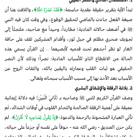
تبدأ الآية بتقرير حقيقة عقدية حاسمة:
﴿فَقَدْ نَصَرَهُ اللَّهُ﴾
، واللافت هنا أن
صيغة الفعل جاءت بالماضي لتحقيق الوقوع، وفي وقت كان فيه النبي
ﷺ في أضعف حالاته المادية؛ مطارداً، وحيداً مع صاحبه، ملتجئاً إلى
تجويف صخري مظلم في جبل ثور، وأقدام المشركين تقف على حافة
الغار لو نظر أحدهم تحت قدميه لأبصرهما .. إن القرآن يسمي هذه
الحالة من الانقطاع التام للأسباب المادية: نصراً؛ وذلك لأن النصر
الحقيقي هو ثبات القلب وعمارته باليقين بالله، والتفات الروح عن
الأسباب بعد الأخذ بها إلى مسبب الأسباب سبحانه وتعالى.
2. بلاغة الرفقة والإشفاق البشري
وصف القرآن الكريم للنبي ﷺ وصاحبه بـ ﴿ثَانِيَ اثْنَيْنِ﴾ فيه دلالة إيمانية
عميقة على أهمية الرفقة الصالحة والتحام القلوب في أوقات الشدائد، ثم
تأتي العبارة المشحونة بالرحمة والدعوة:
﴿إِذْ يَقُولُ لِصَاحِبِهِ لَا تَحْزَنْ﴾.
لم
يكن حزن الصديق - رضي الله عنه - خوفاً على نفسه أو جزعاً على حياته،
بل كان إشفاقاً على الحقيقة الكبرى، وخوفاً على ضياع الرسالة بوقوع