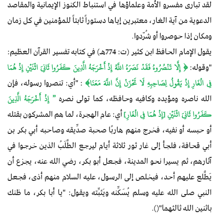
لقد تبارى مفسرو الأمة وعلماؤها في استنباط الكنوز الإيمانية والمقاصد
الدعوية من آية الغار، معتبرين إياها دستوراً ثابتاً للمؤمنين في كل زمان
ومكان إذا حوصروا أو شُرّدوا.
يقول الإمام الحافظ ابن كثير (ت: 774هـ) في كتابه تفسير القرآن العظيم:
"وقوله:
﴿ إِلَّا تَنْصُرُوهُ فَقَدْ نَصَرَهُ اللَّهُ إِذْ أَخْرَجَهُ الَّذِينَ كَفَرُوا ثَانِيَ اثْنَيْنِ إِذْ هُمَا
فِي الْغَارِ إِذْ يَقُولُ لِصَاحِبِهِ لَا تَحْزَنْ إِنَّ اللَّهَ مَعَنَا﴾
: "أي: تنصروا رسوله، فإن
الله ناصره ومؤيده وكافيه وحافظه، كما تولى نصره
{ إِذْ أَخْرَجَهُ الَّذِينَ
كَفَرُوا ثَانِيَ اثْنَيْنِ [إِذْ هُمَا فِي الْغَارِ]
أي: عام الهجرة، لما هم المشركون بقتله
أو حبسه أو نفيه، فخرج منهم هاربًا صحبة صدِّيقه وصاحبه أبي بكر بن
أبي قحافة، فلجأ إلى غار ثور ثلاثة أيام ليرجع الطَّلَبُ الذين خرجوا في
آثارهم، ثم يسيرا نحو المدينة، فجعل أبو بكر، رضي الله عنه، يجزع أن
يَطَّلع عليهم أحد، فيخلص إلى الرسول، عليه السلام منهم أذى، فجعل
النبي صلى الله عليه وسلم يُسَكِّنه ويَثبِّته ويقول: "يا أبا بكر، ما ظنك
باثنين الله ثالثهما"().