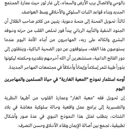
بالوحي والاتصال برب الأرض والسماء، إلى غار ثور حيث عمارة المجتمع
الجديد وبناء قواعد الثبات السلوكي والأخلاقي وسط العواصف.
ثالثاً: تحويل المحنة إلى منحة دعوية: يتبين من كلام صاحب الظلال أن
الجنود الخفية والتأييد الرباني يبدأ فور تخلص القلب من حزنه وخوفه
البشري واتكاله على ربه، المهاجرون من أبناء الأمة اليوم عندما
يستوعبون هذا الفقه، سيتوقفون عن دور الضحية الباكية، وينتقلون إلى
دور الفاتح الداعية، مستشعرين أن الله أخرجهم بتقديره وحكمته ليكونوا
بذوراً طيبة تثمر إسلاماً وإيماناً وأخلاقاً في مجتمعات المهاجر الجديدة.
أوجه استثمار نموذج "المعية الغارية" في حياة المسلمين والمهاجرين
اليوم
إن تحويل فقه "معية الغار" وعمارة القلوب من أطرها النظرية
والتفسيرية إلى برامج عمل واقعية وحالة سلوكية معاشة في بلاد
الشتات، يتطلب تمثل هذا النموذج النبوي في عدة صور وأشكال
تطبيقية، تجمع بين أصالة الإيمان ونقاء الأخلاق وحسن التصرف: