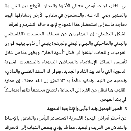
في الغار، تجلت أسمى معاني الأخوة والتحام الأرواح بين النبي ﷺ
والصديق رضي الله عنه، والمسلمون في مغارب الأرض ومشارقها اليوم
بحاجة ماسة إلى استحضار هذا النموذج لإنهاء حالة التشرذم والفرقة.
الشكل التطبيقي: إن المهاجرين من مختلف الجنسيات (الفلسطيني
واليمني والطاجيكي والليبي واليمني وغيرهم) ينبغي أن تذوب بينهم فوارق
القوميات واللغات، ليلتقوا في ظلال "أخوة الغار"، ويظهر هذا من خلال
تأسيس المراكز الإسلامية، والمحاضن التربوية، والجمعيات الخيرية
الدعوية التي تأخذ بيد القادم الجديد، وتوفر له السند النفسي والمادي،
وتحميه من التيه، وتذكره دائماً بـ: "لا تحزن إن الله معنا". إن عمارة
القلوب هنا تنتقل من الفرد إلى الجماعة، لتصنع مجتمعاً طاهراً متماسكاً
في بلاد المهجر.
3. الصبر الجميل ونبذ اليأس والإنتاجية الدعوية
من أخطر أمراض الهجرة القسرية الاستسلام لليأس، والشعور بالإحباط
والخذلان من القريب والبعيد، مما قد يؤدي ببعض الشباب إلى الانحراف