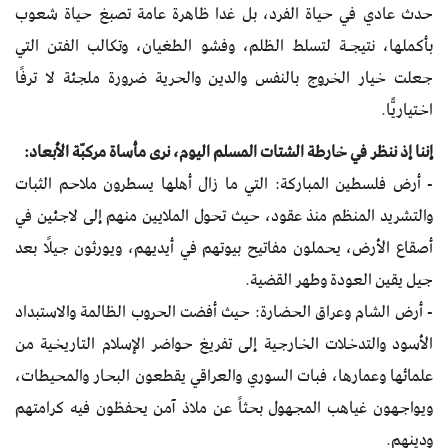
حدث عادي في حياة الفرد، بل غدا ظاهرة عامة تصبغ حياة شعوب
بأكملها، نتيجـة لتسلط الظلم، وفشو الطغيان، وتكالب الفتن التي
جعلت خيار الخروج بالنفس والدين والحرية ضرورة ملجئة لا ترفًا
اختياريًّا.
إننا إذ ننظر في خارطة الشتات المسلم اليوم، نرى مأساة مركبّة الأبعاد:
- أرض فلسطين المباركة: التي ما زال أهلها يسطرون ملاحم الثبات
والتشريد المنظم منذ عقود، حيث تحول الملايين منهم إلى لاجئين في
أصقاع الأرض، يحملون مفاتيح بيوتهم في أيديهم، ويورثون جيلًا بعد
جيل يقين العودة وطهر القضية.
- أرض الشام وعراق الحضارة: حيث أفضت الحروب الظالمة والاستبداد
الأسود والتدخلات الخارجية إلى تفريغ حواضر الإسلام التاريخية من
علمائها وعمارها، فبات السوري والعراقي يقطعون البحار والمحيطات،
ويواجهون غياهب المجهول بحثاً عن ملاذ آمن يحفظون فيه كرامتهم
ودينهم.