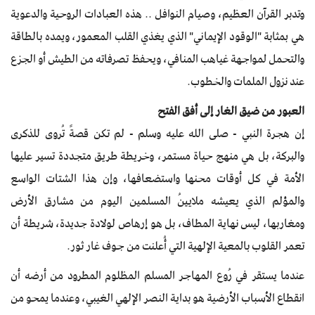
وتدبر القرآن العظيم، وصيام النوافل .. هذه العبادات الروحية والدعوية
هي بمثابة "الوقود الإيماني" الذي يغذي القلب المعمور، ويمده بالطاقة
والتحمل لمواجهة غياهب المنافي، ويحفظ تصرفاته من الطيش أو الجزع
عند نزول الملمات والخطوب.
العبور من ضيق الغار إلى أفق الفتح
إن هجرة النبي - صلى الله عليه وسلم - لم تكن قصةً تُروى للذكرى
والبركة، بل هي منهج حياة مستمر، وخريطة طريق متجددة تسير عليها
الأمة في كل أوقات محنها واستضعافها، وإن هذا الشتات الواسع
والمؤلم الذي يعيشه ملايينُ المسلمين اليوم من مشارق الأرض
ومغاربها، ليس نهاية المطاف، بل هو إرهاص لولادة جديدة، شريطة أن
تعمر القلوب بالمعية الإلهية التي أُعلنت من جوف غار ثور.
عندما يستقر في رُوع المهاجر المسلم المظلوم المطرود من أرضه أن
انقطاع الأسباب الأرضية هو بداية النصر الإلهي الغيبي، وعندما يمحو من