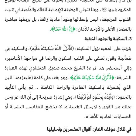
المكروه بنبيها ﷺ، وهنا تتجلى الوظيفة الإيمانية للقائد والدَّاعية في تثبيت
القلوب المرتجفة، ليس بإعطائها وعوداً مادية زائفة، بل بربطها مباشرة
بالمصدر الأعلى والأوحد للأمان:
﴿إِنَّ اللَّهَ مَعَنَا﴾.
3. السكينة والجنود الخفية
يترتب على المعية نزول السكينة: ﴿فَأَنْزَلَ اللَّهُ سَكِينَتَهُ عَلَيْهِ﴾، والسكينة هي
طمأنينة وقور، تضفي على القلب السكون والرضا في مواجهة الأعاصير،
وإني أستحضر هنا قراءة الشيخ محمد صديق المنشاوي لهذه العبارة
الشريفة:
﴿فَأَنْزَلَ اللَّهُ سَكِينَتَهُ عَلَيْهِ﴾
، وهو يقف على كلمة (عليه) بمد اللين
الذي يُشعرك بالسكينة الغامرة والراحة الكاملة .. ثم يأتي التأييد
بالجنود: ﴿وَأَيَّدَهُ بِجُنُودٍ لَمْ تَرَوْهَا﴾، وهي إشارة صريحة إلى أن الله عز وجل
يملك من القوى والوسائل الغيبية ما لا يخضع للمقاييس البشرية أو
الحسابات المادية للأعداء.
في ظلال موقف الغار: أقوال المفسرين وتحليلها