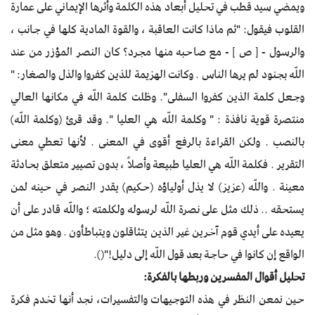
ويمضي سيد قطب في تحليل أبعاد هذه الكلمة وأثرها الإيماني على عمارة
القلوب فيقول: "ثم ماذا كانت العاقبة ، والقوة المادية كلها في جانب ،
والرسول - [ ص ] - مع صاحبه منها مجرد؟ كان النصر المؤزر من عند
اللّه بجنود لم يرها الناس . وكانت الهزيمة للذين كفروا والذل والصغار: "
وجعل كلمة الذين كفروا السفلى". وظلت كلمة اللّه في مكانها العالي
منتصرة قوية نافذة : " وكلمة اللّه هي العليا ". وقد قرئ (وكلمة اللّه)
بالنصب . ولكن القراءة بالرفع أقوى في المعنى . لأنها تعطي معنى
التقرير . فكلمة اللّه هي العليا طبيعة وأصلاً ، بدون تصيير متعلق بحادثة
معينة . واللّه (عزيز) لا يذل أولياؤه (حكيم) يقدر النصر في حينه لمن
يستحقه .. ذلك مثل على نصرة اللّه لرسوله ولكلمته ؛ واللّه قادر على أن
يعيده على أيدي قوم آخرين غير الذين يتثاقلون ويتباطأون . وهو مثل من
الواقع إن كانوا في حاجة بعد قول اللّه إلى دليل!"().
تحليل أقوال المفسرين وربطها بالفكرة:
حين نمعن النظر في هذه التوجيهات والتفسيرات، نجد أنها تخدم فكرة