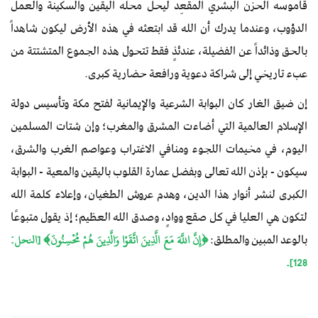
قاموسه الحزن البشري المقعِد ليحل محله اليقين والسكينة والعمل
الدؤوب، وعندما يدرك أن الله قد ابتعثه في هذه الأرض ليكون شاهداً
بالحق وذائداً عن الفضيلة، عندئذٍ فقط تتحول هذه الجموع المتشتتة من
عبء تاريخي إلى شراكة دعوية ورافعة حضارية كبرى.
إن ضيق الغار كان البوابة الشرعية والإيمانية لفتح مكة وتأسيس دولة
الإسلام العالمية التي أضاءت المشرق والمغرب؛ وإن شتات المسلمين
اليوم، في مخيمات اللجوء ومنافي الاغتراب وعواصم الغرب والشرق،
سيكون - بإذن الله تعالى وبفضل عمارة القلوب باليقين والمعية - البوابة
الكبرى لنشر أنوار هذا الدين، وهدم عروش الطغيان، وإعلاء كلمة الله
لتكون هي العليا في كل صقع ووادٍ، وصدق الله العظيم؛ إذ يقول متبوعًا
بالوعد المبين والمطلق:
﴿إِنَّ اللَّهَ مَعَ الَّذِينَ اتَّقَوْا وَالَّذِينَ هُمْ مُحْسِنُونَ﴾ [النحل:
128].