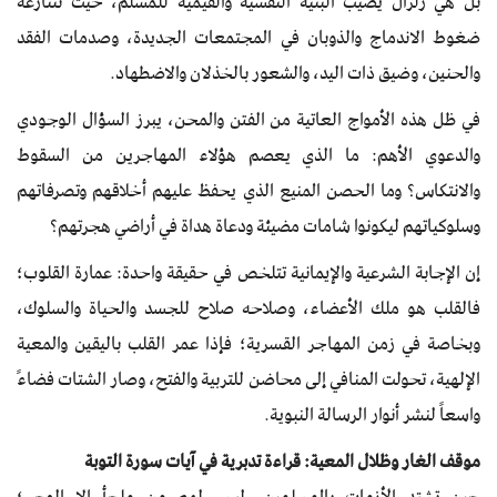
بل هي زلزال يصيب البنية النفسية والقيمية للمسلم، حيث تتنازعه
ضغوط الاندماج والذوبان في المجتمعات الجديدة، وصدمات الفقد
والحنين، وضيق ذات اليد، والشعور بالخذلان والاضطهاد.
في ظل هذه الأمواج العاتية من الفتن والمحن، يبرز السؤال الوجودي
والدعوي الأهم: ما الذي يعصم هؤلاء المهاجرين من السقوط
والانتكاس؟ وما الحصن المنيع الذي يحفظ عليهم أخلاقهم وتصرفاتهم
وسلوكياتهم ليكونوا شامات مضيئة ودعاة هداة في أراضي هجرتهم؟
إن الإجابة الشرعية والإيمانية تتلخص في حقيقة واحدة: عمارة القلوب؛
فالقلب هو ملك الأعضاء، وصلاحه صلاح للجسد والحياة والسلوك،
وبخاصة في زمن المهاجر القسرية؛ فإذا عمر القلب باليقين والمعية
الإلهية، تحولت المنافي إلى محاضن للتربية والفتح، وصار الشتات فضاءً
واسعاً لنشر أنوار الرسالة النبوية.
موقف الغار وظلال المعية: قراءة تدبرية في آيات سورة التوبة
حين تشتد الأزمات بالمسلمين، ليس لهم من ملجأ إلا الوحي؛