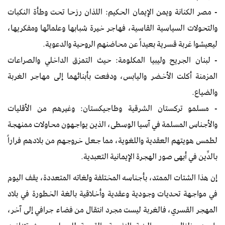
- مصر الكنانة ويمن الإيمان الحكيم: اللذان رزحا تحت وطأة النكبات
والتحولات السياسية القاسية، فهاجر خيرة شبابها وعلمائها ومفكريها،
ليعيشوا غربة قسرية بعيداً عن محاضنهم الروحية والدعوية.
- لبنان الجريح وليبيا المكلومة: حيث التمزق الداخلي والصراعات
المزمنة أكلت الأخضر واليابس، ودفعت بأبنائهما إلى مهاجر الغربة
والضياع.
- مسلمو تركستان الشرقية وطاجيكستان: وغيرهم من الأقليات
والأجناس المسلمة في آسيا الوسطى، الذين يواجهون محاولات ممنهجة
لطمس هويتهم العقدية واللغوية، مما جعل خروجهم من بلادهم فراراً
بالدِّين في أبهى صور الهجرة الإيمانية التعبدية.
إن هذا الشتات الممتد، بأجناسه المختلفة ولغاته المتعددة، يقف اليوم
في مواجهة تحديات وجودية وعقدية وأخلاقية بالغة الخطورة في بلاد
المهجر القسري، فالغربة ليست مجرد انتقال من فضاء جرافي إلى آخر،