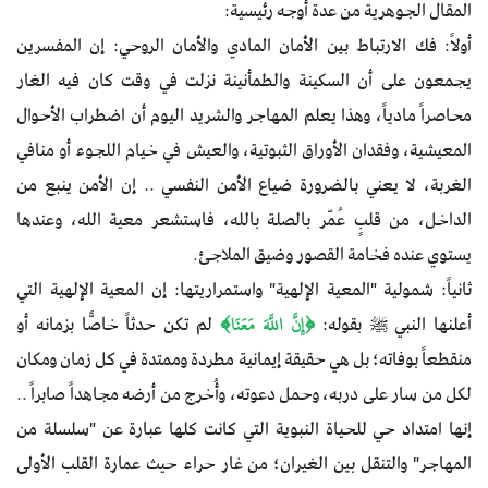
المقال الجوهرية من عدة أوجه رئيسية:
أولاً: فك الارتباط بين الأمان المادي والأمان الروحي: إن المفسرين
يجمعون على أن السكينة والطمأنينة نزلت في وقت كان فيه الغار
محاصراً مادياً، وهذا يعلم المهاجر والشريد اليوم أن اضطراب الأحوال
المعيشية، وفقدان الأوراق الثبوتية، والعيش في خيام اللجوء أو منافي
الغربة، لا يعني بالضرورة ضياع الأمن النفسي .. إن الأمن ينبع من
الداخل، من قلبٍ عُمّر بالصلة بالله، فاستشعر معية الله، وعندها
يستوي عنده فخامة القصور وضيق الملاجئ.
ثانياً: شمولية "المعية الإلهية" واستمراريتها: إن المعية الإلهية التي
أعلنها النبي ﷺ بقوله:
﴿إِنَّ اللَّهَ مَعَنَا﴾
لم تكن حدثاً خاصًّا بزمانه أو
منقطعاً بوفاته؛ بل هي حقيقة إيمانية مطردة وممتدة في كل زمان ومكان
لكل من سار على دربه، وحمل دعوته، وأُخرج من أرضه مجاهداً صابراً ..
إنها امتداد حي للحياة النبوية التي كانت كلها عبارة عن "سلسلة من
المهاجر" والتنقل بين الغيران؛ من غار حراء حيث عمارة القلب الأولى