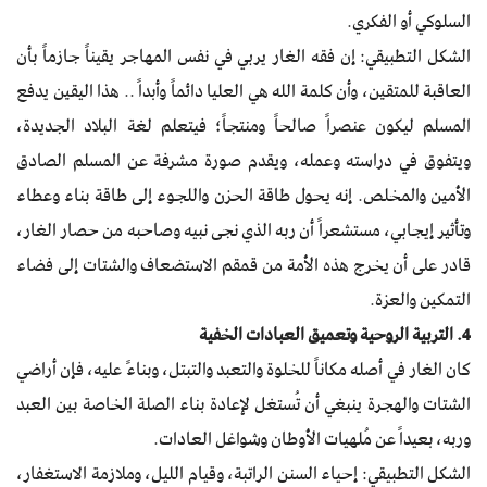
السلوكي أو الفكري.
الشكل التطبيقي: إن فقه الغار يربي في نفس المهاجر يقيناً جازماً بأن
العاقبة للمتقين، وأن كلمة الله هي العليا دائماً وأبداً .. هذا اليقين يدفع
المسلم ليكون عنصراً صالحاً ومنتجاً؛ فيتعلم لغة البلاد الجديدة،
ويتفوق في دراسته وعمله، ويقدم صورة مشرفة عن المسلم الصادق
الأمين والمخلص. إنه يحول طاقة الحزن واللجوء إلى طاقة بناء وعطاء
وتأثير إيجابي، مستشعراً أن ربه الذي نجى نبيه وصاحبه من حصار الغار،
قادر على أن يخرج هذه الأمة من قمقم الاستضعاف والشتات إلى فضاء
التمكين والعزة.
4. التربية الروحية وتعميق العبادات الخفية
كان الغار في أصله مكاناً للخلوة والتعبد والتبتل، وبناءً عليه، فإن أراضي
الشتات والهجرة ينبغي أن تُستغل لإعادة بناء الصلة الخاصة بين العبد
وربه، بعيداً عن مُلهيات الأوطان وشواغل العادات.
الشكل التطبيقي: إحياء السنن الراتبة، وقيام الليل، وملازمة الاستغفار،