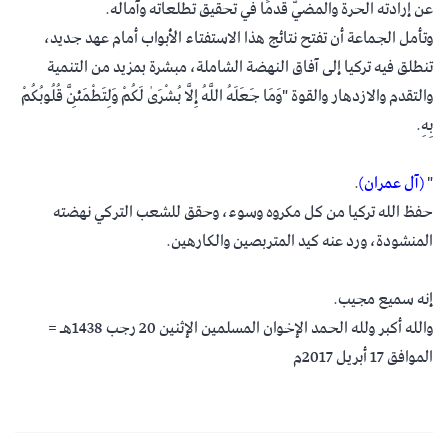
عن إرادته الحرة والمضيّ قدمًا في تحقيق تطلعاته وآماله.
وتأمل الجماعة أن تفتح نتائج هذا الاستفتاء الأبواب أمام عهد جديد،
تنطلق فيه تركيا إلى آفاق النهضة الشاملة، مبشرة بمزيد من التنمية
والتقدم والازدهار والقوة "وَمَا جَعَلَهُ اللَّهُ إِلَّا بُشْرَىٰ لَكُمْ وَلِتَطْمَئِنَّ قُلُوبُكُمْ
بِهِ.
"
(آل عمران)
.
حفظ الله تركيا من كل مكروه وسوء، وحقق للشعب التركي نهضته
المنشودة، ورد عنه كيد المتربصين والكارهين.
إنه سميع مجيب.
والله أكبر ولله الحمد الإخوان المسلمين الإثنين 20 رجب 1438هـ =
الموافق 17 أبريل 2017م