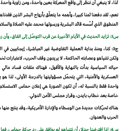
لذا، لا ينبغي أن ننظر إلى واقع المعركة بعين واحدة، ومن زاوية واحدة.
نعم، لقد دفعنا ثمنا كبيرا، وأهمه ما يتعلّق بأرواح البشر الذين فقدناه
المنطوق الذي أسّسه قائد البشرية ورسولها محمد عليه الصلاة والسلام
س3: تزايد الحديث في الأيام الأخيرة عن قرب التوصّل إلى اتفاق، وأن رد حماس كان إيجابيا.. ما الذي يمكن الإفصاح عنه؟
ج3: كنا، ومنذ بداية العملية التفاوضية غير المباشرة، إيجابيين في
ولكن نتنياهو وعصابته الحاكمة، لا يريدون وقف الحرب، لاعتبارات ت
حياته السياسية بدأت بالنهاية والأفول، فهناك ملفات فساد مالي 
العسكرية والأمنية، التي يتحمّل مسؤوليتها بالدرجة الأولى، لذا هو
واحدة فقط بالنسبة له، أن تكون الصورة هي إعلان حماس الاستسلام.
خاصة بعد خطاب بايدن، وقرار مجلس الأمن الدولي.
هناك تحرّكات جديدة من الوسطاء والإدارة الأمريكية، وقد ينتج عنها ش
الحرب والعدوان.
س4: إذا افترضنا جدلا، أن نتنياهو لم يوافق على رد حركة حماس، فما هي خياراتكم في هذه الحالة؟