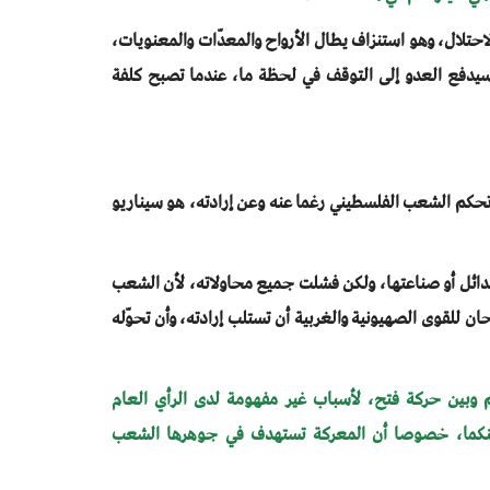
احتلال، وهو استنزاف يطال الأرواح والمعدّات والمعنويات،
يدفع العدو إلى التوقف في لحظة ما، عندما تصبح كلفة
ة تحكم الشعب الفلسطيني رغما عنه وعن إرادته، هو سيناريو
دائل أو صناعتها، ولكن فشلت جميع محاولاته، لأن الشعب
 للقوى الصهيونية والغربية أن تستلب إرادته، وأن تحوّله
نكم وبين حركة فتح، لأسباب غير مفهومة لدى الرأي العام
قة بينكما، خصوصا أن المعركة تستهدف في جوهرها الشعب