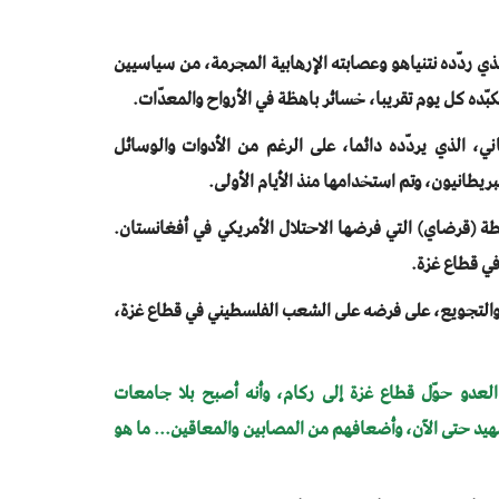
ذي ردّده نتنياهو وعصابته الإرهابية المجرمة، من سياسيين
ده كل يوم تقريبا، خسائر باهظة في الأرواح والمعدّات.
ني، الذي يردّده دائما، على الرغم من الأدوات والوسائل
بريطانيون، وتم استخدامها منذ الأيام الأولى.
طة (قرضاي) التي فرضها الاحتلال الأمريكي في أفغانستان.
في قطاع غزة.
ر والتجويع، على فرضه على الشعب الفلسطيني في قطاع غزة،
 العدو حوّل قطاع غزة إلى ركام، وأنه أصبح بلا جامعات
 حتى الآن، وأضعافهم من المصابين والمعاقين... ما هو