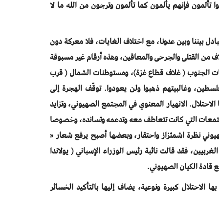
وا تألمون فإنهم يألمون كما تألمون وترجون من الله ما لا
بادل بيننا وبين عدونا، مع اختلاف الغايات، فلا معركة دون
آلاف من القتلى والجرحى والمعاقين، وهذه أرقام غير مسبوقة
ات الجنوب ( غلاف قطاع غزة)، ومستوطنات الشمال ( قرب
لسطين، وغالبيتهم ذهبوا ولن يعودوا. توقّف الهجرة إلى
الاحتلال. الانهيار المعنوي في المجتمع الصهيوني، وتزايد
لمجتمعات التي كانت تتعاطف معه وتدعمه وتسانده، وخصوصا
هيوني نظرة اشمئزاز واحتقار، وبعضها أصبح يرفع شعار «
ربيين، فقد قالت نائبة رئيس الوزراء الإسباني ( يولاندا
 قادة الكيان الصهيوني.
ا الاحتلال كبيرة ونوعية، يضاف إليها بالتأكيد الخسائر