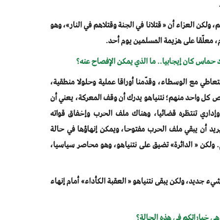
م، ولكن العزاء أن « قتلانا في الجنة وقتلاهم في النار»، وهو
، معلّقا على هزيمة المسلمين يوم أحد.
 التعاطي مع الوسطاء، وقدّمنا أوراقا عملية وحلولا منطقية،
خص كل واحد منهم؛ نتنياهو يدرك أن وقف المعركة، يعني أن
وإداري تنتظره قضائيا، وهناك ملف الحرب وإخفاق قواته
 يريد أن يبقي ملف الحرب مفتوحا، ويمكن إنهاؤها في حالة
 ولكن « الدائرة» تضيق على نتنياهو، وهو محاصر سياسيا،
يء جديد، ولكن يبقى نتنياهو « العقبة الكأداء» أمام إنهاء