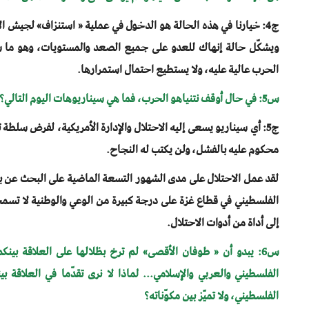
ج4: خيارنا في هذه الحالة هو الدخول في عملية « استنزاف» لجيش ال
ويشكّل حالة إنهاك للعدو على جميع الصعد والمستويات، وهو ما س
الحرب عالية عليه، ولا يستطيع احتمال استمرارها.
س5: في حال أوقف نتنياهو الحرب، فما هي سيناريوهات اليوم التالي؟
ج5: أي سيناريو يسعى إليه الاحتلال والإدارة الأمريكية، لفرض سلط
محكوم عليه بالفشل، ولن يكتب له النجاح.
لقد عمل الاحتلال على مدى الشهور التسعة الماضية على البحث عن ب
الفلسطيني في قطاع غزة على درجة كبيرة من الوعي والوطنية لا تسمحان
إلى أداة من أدوات الاحتلال.
س6: يبدو أن « طوفان الأقصى» لم ترخ بظلالها على العلاقة بي
الفلسطيني والعربي والإسلامي... لماذا لا نرى تقدّما في العلا
الفلسطيني، ولا تميّز بين مكوّناته؟