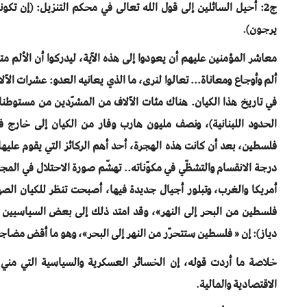
ج2: أحيل السائلين إلى قول الله تعالى في محكم التنزيل: (إن تكون
يرجون).
معاشر المؤمنين عليهم أن يعودوا إلى هذه الآية، ليدركوا أن الألم مت
ألم وأوجاع ومعاناة... تعالوا لنرى، ما الذي يعانيه العدو: عشرات ال
في تاريخ هذا الكيان. هناك مئات الآلاف من المشرّدين من مستوطن
الحدود اللبنانية)، ونصف مليون هارب وفار من الكيان إلى خارج ف
فلسطين، بعد أن كانت هذه الهجرة، أحد أهم الركائز التي يقوم عليها 
درجة الانقسام والتشظّي في مكوّناته.. تهشّم صورة الاحتلال في ا
أمريكا والغرب، وتبلور أجيال جديدة فيها، أصبحت تنظر للكيان الص
فلسطين من البحر إلى النهر»، وقد امتد ذلك إلى بعض السياسيين الغ
دياز): إن « فلسطين ستتحرّر من النهر إلى البحر»، وهو ما أقض مضاجع
خلاصة ما أردت قوله، إن الخسائر العسكرية والسياسية التي مني به
الاقتصادية والمالية.