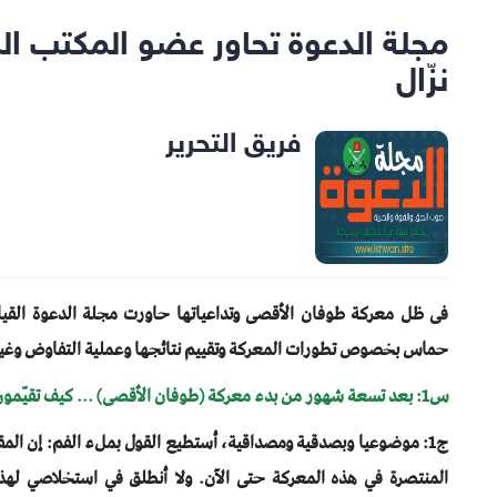
مجلة الدعوة تحاور عضو المكتب 
نزّال
فريق التحرير
فى ظل معركة طوفان الأقصى وتداعياتها حاورت مجلة الدعوة القي
حماس بخصوص تطورات المعركة وتقييم نتائجها وعملية التفاوض وغير 
س1: بعد تسعة شهور من بدء معركة (طوفان الأقصى) ... كيف تقيّمون موضوعيا نتائج هذه المعركة حتى الآن؟
ج1: موضوعيا وبصدقية ومصداقية، أستطيع القول بملء الفم: إن المق
المنتصرة في هذه المعركة حتى الآن. ولا أنطلق في استخلاصي لهذه ا