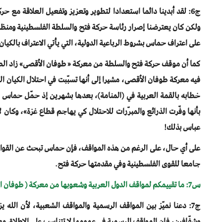
ج6: لقد أبدينا دائما استعدادا لتطوير وتعزيز وتفعيل العلاقة مع
ولكن كان يعترضنا إصرار رئاسة حركة فتح والسلطة الفلسطينية ومنظ
على اعتراف حماس بشروط الرباعية الدولية، التي يأتي الاعتراف بالكيان
فيه معركة طوفان الأقصى، مشيرا إلى أنها تسبّبت في احتلال الكيان ا
بأنها وفّرت الذرائع والمبرّرات للاحتلال كي يهاجم قطاع غزة»، وكان لا
عباس بذلك!
على أي حال، على الرغم من هذه المواقف، فإن حماس تبحث عن القواسم
جامعا للقوى الفلسطينية وفي مقدمتها حركة فتح.
س7: ما تقييمكم لمواقف الدول العربية وشعوبها من معركة ( طوفان الأقصى)، وهل هذه المواقف كافية؟ وما هو المطلوب؟
ج7: دعنا نميّز بين المواقف الرسمية والمواقف الشعبية، لأن الله ي
وشفّافين، فإن المواقف الرسمية في عمومها لا تتناسب على الإطلاق مع 