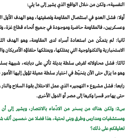
النفسية»، ولكن من خلال الواقع الذي يشير إلى ما يلي:
أولا: فشل العدو في استئصال المقاومة وتصفيتها، وهو الهدف الأول ال
وعسكريين، فالمقاومة حاضرة وموجودة في جميع أنحاء قطاع غزة، وتكبّ
ثانيا: لم يتمكّن من استعادة أسراه لدى المقاومة، وهو الهدف الثا
الاستخبارية والتكنولوجية التي يمتلكها، ويمتلكها حلفاؤه الأمريكان وال
ثالثا: فشل محاولاته لفرض سلطة بديلة تأتي على دبابته، شبيهة بسل
وهو ما يزال حتى الآن يتخبّط في اختيار سلطة عميلة تؤول إليها الأمور 
رابعا: فشل مشروع « التهجير» الذي عمل الاحتلال بقوة السلاح والنا
حتى يهاجر قسرا وكرها إلى مصر أو الدول الأخرى.
س2: ولكن هناك من يسخر من الادّعاء بالانتصار، ويشير إلى أن
ومستشفيات ومدارس وطرق وبنى تحتية، هذا فضلا عن خمسين ألف شهيد
تعليقكم على ذلك؟