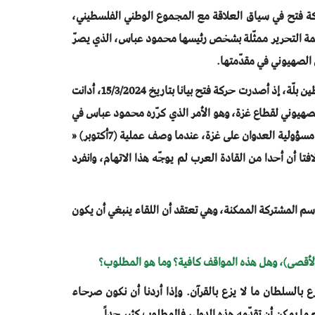
 حركة فتح في سياق العلاقة مع المجموع الوطني الفلسطيني،
مة التحرير ممثّلة بشخص رئيسها محمود عباس، الذي يصرّ
 الصهيوني في مقدّمتها.
كما أن موقف حركة فتح والسلطة من معركة « طوفان الأقصى» زاد الطين بلّة، إذ أصدرت حركة فتح بيانا بتاريخ 15/3/2024، أدانت
لصهيوني لقطاع غزة، وهو الأمر الذي كرّره محمود عباس في
خطابه بالقمة العربية في (المنامة)، بعدها بشهرين إذ حمّل حماس مسؤولية العدوان على غزة، عندما وصف عملية (7أكتوبر) «
فتا أن أحدا من القادة العرب لم يوجّه هذا الاتهام، وانفرد
 المشتركة الممكنة، وهي تعتقد أن اللقاء ينبغي أن يكون
زع بالسلطان ما لا يزع بالقرآن. وإذا أردنا أن نكون صرحاء
ما يمكن أن تقدّمه هذه الدول، فالمطلوب كثير جداً.