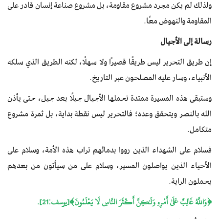
ولذلك لم يكن مجرد مشروع مقاومة، بل مشروع صناعة إنسان قادر على
المقاومة والنهوض معًا.
رسالة إلى الأجيال
إن طريق التحرير ليس طريقًا قصيرًا ولا سهلًا، لكنه الطريق الذي سلكه
الأنبياء، وسار عليه المصلحون عبر التاريخ.
وستبقى هذه المسيرة ممتدة تحملها الأجيال جيلًا بعد جيل، حتى يأذن
الله بالنصر ويتحقق وعده؛ فالتحرير ليس نقطة بداية، بل ثمرة مشروع
متكامل.
فسلام على الشهداء الذين رووا بدمائهم تراب هذه الأمة، وسلام على
الأحياء الذين يواصلون المسير، وسلام على من سيأتون من بعدهم
يحملون الراية.
﴿وَاللَّهُ غَالِبٌ عَلَىٰ أَمْرِهِ وَلَٰكِنَّ أَكْثَرَ النَّاسِ لَا يَعْلَمُونَ﴾[يوسف:21].