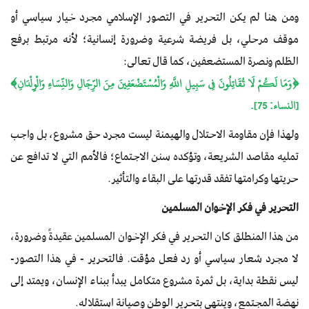
ومن هنا لم يكن التحرير في التصور الإسلامي مجرد خيار سياسي أو
موقف مرحلي، بل فريضة شرعية وضرورة إنسانية؛ لأنه مرتبط برفع
الظلم ونصرة المستضعفين، كما قال تعالى:
﴿وَمَا لَكُمْ لَا تُقَاتِلُونَ فِي سَبِيلِ اللَّهِ وَالْمُسْتَضْعَفِينَ مِنَ الرِّجَالِ وَالنِّسَاءِ وَالْوِلْدَانِ﴾
[النساء: 75].
ولهذا فإن مقاومة الاحتلال والهيمنة ليست مجرد حق مشروع، بل واجب
تمليه مقاصد الشريعة، وتؤكده سنن الاجتماع؛ فالأمم التي لا تدافع عن
حريتها وكرامتها تفقد قدرتها على البقاء والتأثير.
التحرير في فكر الإخوان المسلمين
من هذا المنطلق كان التحرير في فكر الإخوان المسلمين عقيدةً وضرورة،
لا مجرد شعار سياسي أو رد فعل مؤقت. فالتحرير - في هذا التصور-
ليس نقطة بداية، بل ثمرة مشروع متكامل يبدأ ببناء الإنسان، ويمتد إلى
نهضة المجتمع، وينتهي بتحرير الوطن وصيانة استقلاله.