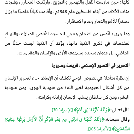
كلها؛ حين مارست القتل والتهجير والترويع، وارتكبت المجازر، وشرّدت
مئات الآلاف من أبناء فلسطين عام 1948م، وأقامت كيانًا غاصبًا ما يزال
مصدرًا للألم والدمار وعدم الاستقرار.
وما جرى بالأمس من اقتحام همجي للمسجد الأقصى المبارك، وانتهاكٍ
لمقدساته في ذكرى النكبة ذاتها، يؤكد أن النكبة ليست حدثًا من
الماضي، بل عدوان متجدد يستهدف الأرض والإنسان والمقدسات.
التحرير في التصور الإسلامي: فريضة وضرورة
إن نظرة متأملة في نصوص الوحي تكشف أن الإسلام جاء لتحرير الإنسان
من كل أشكال العبودية لغير الله؛ من عبودية الهوى، ومن عبودية
البشر، ومن كل سلطان يسلب الإنسان إرادته وكرامته.
قال تعالى:
﴿وَلَقَدْ كَرَّمْنَا بَنِي آدَمَ﴾ [الإسراء: 70]
.​
وقال سبحانه:
﴿وَلَقَدْ كَتَبْنَا فِي الزَّبُورِ مِن بَعْدِ الذِّكْرِ أَنَّ الأَرْضَ يَرِثُهَا عِبَادِيَ
الصَّالِحُونَ﴾ [الأنبياء: 105].