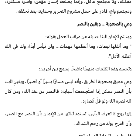
مفككة، ولا مجتمع غافل، وإنما يصنعه إنسان مؤمن، وأسرة مستقرة،
ومجتمع واعٍ، قادر على حمل مشروع التحرير وحمايته بعد تحققه.
وعي بالصعوبة… ويقين بالنصر
ويختم الإمام البنا حديثه عن مراتب العمل بقوله:​
" وما أثقلها تبعات، وما أعظمها مهمات… ولن نيأس أبدًا، ولنا في الله
أعظم الأمل".
وتجسد هذه الكلمات منهجًا واضحًا يجمع بين أمرين:
وعيٍ عميق بصعوبة الطريق، وأنه ليس مسارًا يسيرًا أو قصيرًا، ويقينٍ ثابت
بأن النصر ممكن إذا استُجمعت أسبابه؛ فالنصر من عند الله، ومن كان
لله نصره الله ولو قلّ أنصاره.
إنها روح لا تعرف اليأس، تستمد ثباتها من الإيمان بأن النصر مع الصبر،
وأن الفرج يولد من رحم الشدائد.