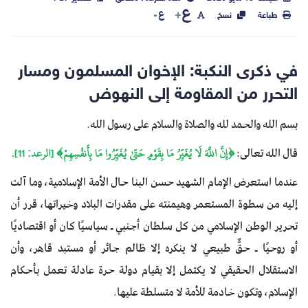
ع
ع
طباعة
نسخ
في ذكرى النكبة: الإخوان المسلمون ومسار
التحرر من المقاومة إلى النهوض
بسم الله والحمد لله والصلاة والسلام على رسول الله.
قال الله تعالى:
​﴿إِنَّ اللَّهَ لَا يُغَيِّرُ مَا بِقَوْمٍ حَتّىٰ يُغَيِّرُوا مَا بِأَنفُسِهِمْ﴾ [الرعد: 11].
عندما استعرض الإمام الشهيد حسن البنا حال الأمة الإسلامية، وما آلت
إليه من سطوة المستعمر وهيمنته على مقدرات البلاد وخيراتها، قرر أن
تحرير الوطن الإسلامي من كل سلطان أجنبي ـ سياسيًا كان أو اقتصاديًا
أو روحيًا ـ حقٌّ طبيعي لا ينكره إلا ظالم جائر أو مستبد قاهر، وأن
الاستقلال الحقيقي لا يكتمل إلا بقيام دولة حرة عادلة تعمل بأحكام
الإسلام، وتكون خادمة للأمة لا متسلطة عليها.