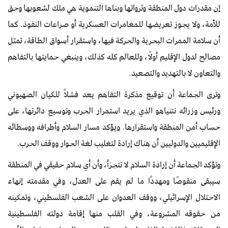
إن مقدرات دول المنطقة وثرواتها وبناها التنموية هي ملك لشعوبها وحق
للأمة، ولا يجوز تعريضها للمغامرات العسكرية أو صراعات النفوذ. كما
أن سلامة الممرات البحرية والحركة فيها، واستقرار أسواق الطاقة، تمثل
مصالح لدول الإقليم أولًا، وللعالم كله كذلك، وينبغي حمايتها بالتفاهم
والتعاون لا بالتهديد والتصعيد.
وترى الجماعة أن توقيع مذكرة التفاهم يعد فشلاً للكيان الصهيوني
ورئيس وزرائه نتنياهو الذي يريد استمرار الحرب وتوسيع دائرتها، على
حساب أمن المنطقة واستقرارها. ويؤكد مسار السلام وأطرافه ووسطائه
الإقليميين والدوليين أن هناك إرادة لتغليب لغة الحوار ووقف الحرب.
وتؤكد الجماعة أن إرادة السلام لا تتجزأ، وأن أي سلام حقيقي في المنطقة
سيبقى منقوصًا ومهددًا ما لم يقم على العدل، وفي مقدمته إنهاء
الاحتلال الإسرائيلي، ووقف العدوان على الشعب الفلسطيني، وتمكينه
من حقوقه المشروعة، وفي القلب منها إقامة دولته الفلسطينية