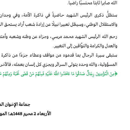
الله صابرا ثابتا محتسبًا راضيا.
ستظلُّ ذكرى الرئيس الشهيد حاضرةً في ذاكرة الأمة، وفي وجدان ا
والاستقلال الوطني، وسيظل تعبيرا نبيلًا عن إرادة شعب أراد يستحق الح
رحم الله الرئيس الشهيد محمد مرسي، وجزاه عن وطنه وشعبه وأمته 
والعدل والكرامة والتوَّاقين إلى التغيير.
ستبقى سيرة الرجال بما قدموه من مواقف وعطاء جزءًا من ذاكرة ال
المسؤولية، والله وحده يتولى السرائر ويجزي كل إنسان بعمله، فالآخ
﴿مِنَ الْمُؤْمِنِينَ رِجَالٌ صَدَقُوا مَا عَاهَدُوا اللَّهَ عَلَيْهِ فَمِنْهُمْ مَنْ قَضَى نَحْبَهُ وَمِنْهُمْ مَ
جماعة الإخوان ال
الأربعاء 2 محرم 1448هـ؛ الموافق 17 يونيو 2026م