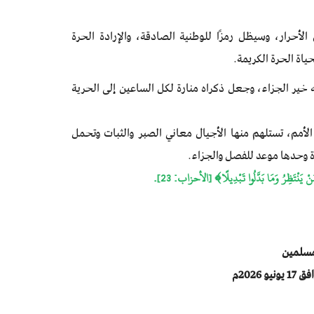
لأحرار، وسيظل رمزًا للوطنية الصادقة، والإرادة الحرة
ياة الحرة الكريمة.
خير الجزاء، وجعل ذكراه منارة لكل الساعين إلى الحرية
أمم، تستلهم منها الأجيال معاني الصبر والثبات وتحمل
رة وحدها موعد للفصل والجزاء.
نْ يَنْتَظِرُ وَمَا بَدَّلُوا تَبْدِيلًا﴾ [الأحزاب: 23].
مسلمين