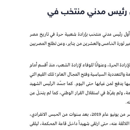
ل رئيس مدني منتخب في
 أول رئيس مدني منتخب بإرادة شعبية حرة في تاريخ مصر
ير ثورة الخامس والعشرين من يناير، وعن تطلع المصريين
رادة الحرة، وعنوانًا للوفاء لإرادة الشعب، منذ أقسم أمام
 والتعددية السياسية وفتح المجال العام؛ تلك القيم التي
الحكم الاستبدادي بعد 2013، ولا يزال شعبها يدفع ثمن غيابها حتى اليوم. كما جسّد الرئيس الشهيد
، ولم يفرّط في استقلال القرار الوطني، كما لم يتخلَ عن
ه.
لقد رحل الرئيس الشهيد محمد مرسي فى مثل هذا اليوم السابع عشر من يونيو عام 2019، بعد سنوات من الحبس الانفرادي،
اللائقة عنه، حتى ارتقى شهيداً داخل قاعة المحكمة، ليلقى