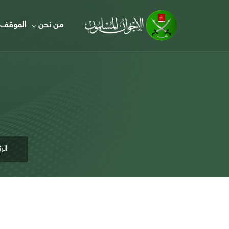
من نحن
الموقف 
الر