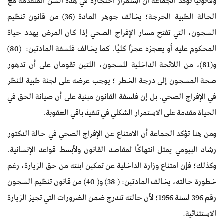
وقانونياً تؤكد الجماعة أن استمرار احتجازه في هذه السن المتقدمة مع
الحالة الطبية الحرجة؛ يخالف جوهر المادة (36) من قانون تنظيم
السجون، التي تفتح مسار الإفراج الصحي إذا كان المرض يهدد حياة
المحكوم عليه أو يعجزه عجزًا كليًا. كما يخالف فلسفة المادتين: (80)
و(81)، من اللائحة الداخلية للسجون، اللتين تقومان على أن تدهور
صحة المسجون إلى درجة الخطر ؛ يوجب عرضه على لجنة طبية للنظر
في الإفراج الصحي. بل إن فلسفة القانون مبنية على أن صيانة الحق في
الحياة مقدمة على الاستمرار الشكلي في تنفيذ باقي العقوبة.
ومن هنا تؤكد الجماعة أن الامتناع عن الإفراج الصحي في حالة الدكتور
رشاد البيومي يمثل انتهاكًا لمقاصد القانون ولأبسط قواعد الإنسانية.
وكذلك؛ فإن امتناع وزارة الداخلية عن تمكين ابنته من حق الزيارة، رغم
خطورة حالته، يخالف المادتين: ( 38) و( 40) من قانون تنظيم السجون
رقم 396 لسنة 1956؛ لأن حالته تندرج ضمن الضرورات التي تجيز الزيارة
الاستثنائية.