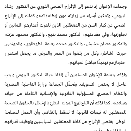
وجماعة الإخوان إذ تدعو إلى الإفراج الصحي الفوري عن الدكتور رشاد
البيومي، وتمكين أسرته من زيارته دون إبطاء؛ تدعو كذلك إلى الإفراج
الصحي عن كبار السن من المعتقلين الذين ناهزت أعمارهم الثمانين أو
تجاوزتها، وفي مقدمتهم: الدكتور محمد بديع، والدكتور محمود عزت،
والدكتور عصام حشيش، والدكتور محمد رفاعة الطهطاوي، والمهندس
خيرت الشاطر، وكل من بلغوا من العمر والمرض ما يجعل استمرار
احتجازهم تهديدًا مباشرًا لحياتهم.
وتؤكد جماعة الإخوان المسلمين أن إنقاذ حياة الدكتور البيومي واجب
عاجل لا يحتمل التسويف. وتحمّل الجماعة وزارة الداخلية المصرية
والنظام المصري المسؤولية القانونية والإنسانية الكاملة عن حياته
وسلامته. كما تؤكد أن اتباع نهج الموت البطئ بالإخلال بالحقوق الصحية
للمعتقلين له تبعات قانونية لا تسقط بالتقادم. وأن العمل لمصلحة
الوطن يقتضي الإفراج عن كافة المعتقلين السياسيين وتوظيف قدراتهم
في إنقاذ وطن مأزوم.