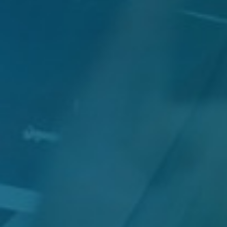
ئ
تصريح صحفي بشأ
ة
سفينة للغاز في م
 المزيد